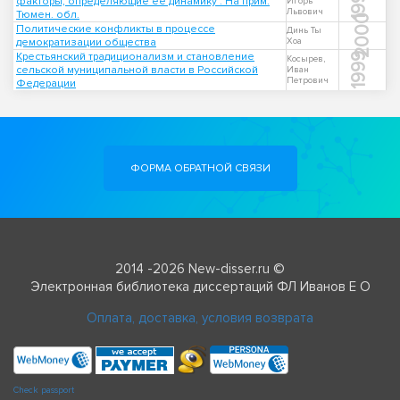
1998
факторы, определяющие ее динамику : На прим.
Игорь
Львович
Тюмен. обл.
2000
Политические конфликты в процессе
Динь Ты
демократизации общества
Хоа
Крестьянский традиционализм и становление
1999
Косырев,
сельской муниципальной власти в Российской
Иван
Петрович
Федерации
ФОРМА ОБРАТНОЙ СВЯЗИ
2014 -2026 New-disser.ru ©
Электронная библиотека диссертаций ФЛ Иванов Е О
Оплата, доставка, условия возврата
Check passport