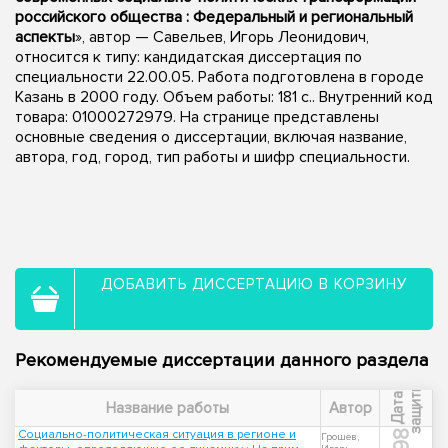
российского общества : Федеральный и региональный
аспекты
», автор — Савельев, Игорь Леонидович,
относится к типу: кандидатская диссертация по
специальности 22.00.05. Работа подготовлена в городе
Казань в 2000 году. Объем работы: 181 с.. Внутренний код
товара: 01000272979. На странице представлены
основные сведения о диссертации, включая название,
автора, год, город, тип работы и шифр специальности.
ДОБАВИТЬ ДИССЕРТАЦИЮ В КОРЗИНУ
Рекомендуемые диссертации данного раздела
ы
Д
а
т
а
з
а
щ
и
т
Название работы
Автор
Социально-политическая ситуация в регионе и
Грошев,