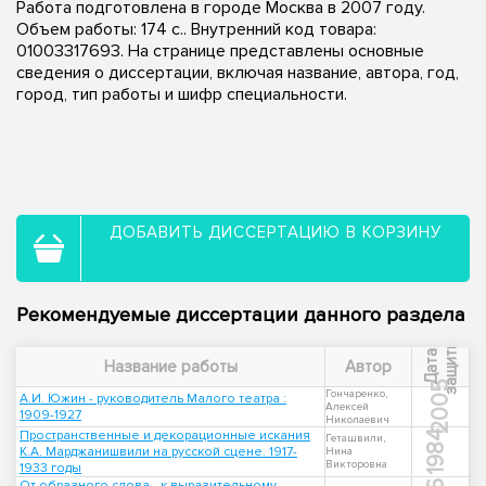
Работа подготовлена в городе Москва в 2007 году.
Объем работы: 174 с.. Внутренний код товара:
01003317693. На странице представлены основные
сведения о диссертации, включая название, автора, год,
город, тип работы и шифр специальности.
ДОБАВИТЬ ДИССЕРТАЦИЮ В КОРЗИНУ
Рекомендуемые диссертации данного раздела
ы
Д
а
т
а
з
а
щ
и
т
Название работы
Автор
2005
Гончаренко,
А.И. Южин - руководитель Малого театра :
Алексей
1909-1927
Николаевич
Пространственные и декорационные искания
1984
Геташвили,
К.А. Марджанишвили на русской сцене. 1917-
Нина
Викторовна
1933 годы
От образного слова - к выразительному