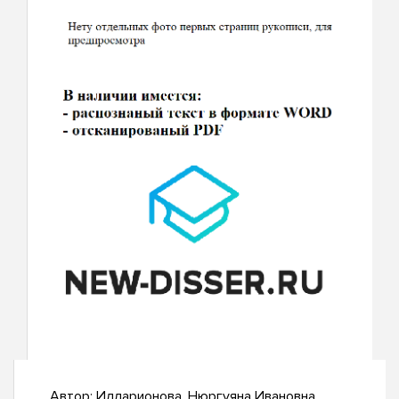
Автор:
Илларионова, Нюргуяна Ивановна