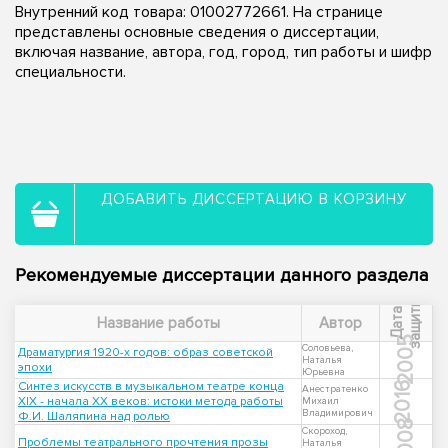
Внутренний код товара: 01002772661. На странице
представлены основные сведения о диссертации,
включая название, автора, год, город, тип работы и шифр
специальности.
ДОБАВИТЬ ДИССЕРТАЦИЮ В КОРЗИНУ
Рекомендуемые диссертации данного раздела
ы
Д
а
т
а
з
а
щ
и
т
Название работы
Автор
2005
Соловьева,
Драматургия 1920-х годов: образ советской
Наталья
эпохи
Юрьевна
Синтез искусств в музыкальном театре конца
2016
Анестратенко
XIX - начала XX веков: истоки метода работы
Михаил
Владимирович
Ф.И. Шаляпина над ролью
2008
Скороход,
Проблемы театрального прочтения прозы
Наталья