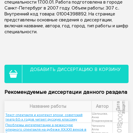
специальности 17.00.01. Работа подготовлена в городе
Санкт-Петербург в 2007 году. Объем работы: 307 с..
Внутренний код товара: 01004398892. На странице
представлены основные сведения о диссертации,
включая название, автора, год, город, тип работы и шифр
специальности.
ДОБАВИТЬ ДИССЕРТАЦИЮ В КОРЗИНУ
Рекомендуемые диссертации данного раздела
ы
Д
а
т
а
з
а
щ
и
т
Название работы
Автор
2009
Шалашова,
Текст спектакля и контекст эпохи: советский
Анна
театр 60-х годов читает русскую классику
Владимировна
Проблемы интерпретации а режиссуре
2018
Чепинога
оперного спектакля на рубеже XX-XXI веков в
Алла