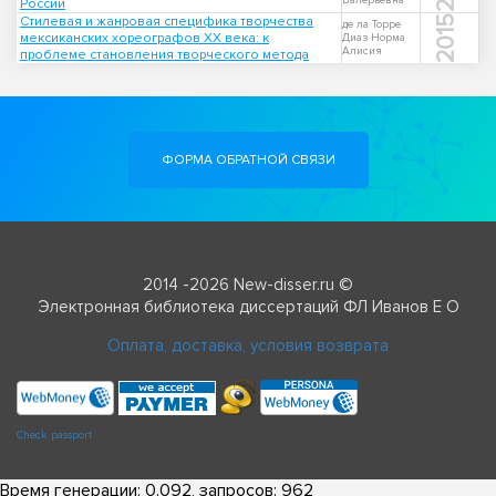
Валерьевна
России
Стилевая и жанровая специфика творчества
2015
де ла Торре
мексиканских хореографов XX века: к
Диаз Норма
Алисия
проблеме становления творческого метода
ФОРМА ОБРАТНОЙ СВЯЗИ
2014 -2026 New-disser.ru ©
Электронная библиотека диссертаций ФЛ Иванов Е О
Оплата, доставка, условия возврата
Check passport
Время генерации: 0.092, запросов: 962