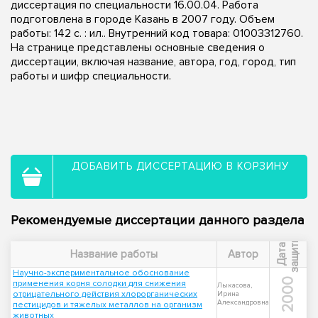
диссертация по специальности 16.00.04. Работа
подготовлена в городе Казань в 2007 году. Объем
работы: 142 с. : ил.. Внутренний код товара: 01003312760.
На странице представлены основные сведения о
диссертации, включая название, автора, год, город, тип
работы и шифр специальности.
ДОБАВИТЬ ДИССЕРТАЦИЮ В КОРЗИНУ
Рекомендуемые диссертации данного раздела
ы
Д
а
т
а
з
а
щ
и
т
Название работы
Автор
Научно-экспериментальное обоснование
2000
применения корня солодки для снижения
Лыкасова,
отрицательного действия хлорорганических
Ирина
Александровна
пестицидов и тяжелых металлов на организм
животных