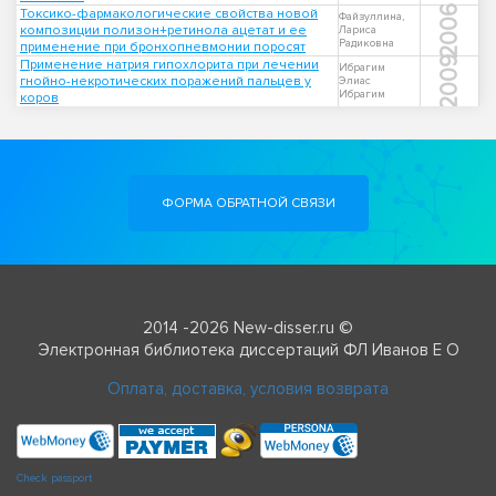
2006
Токсико-фармакологические свойства новой
Файзуллина,
композиции полизон+ретинола ацетат и ее
Лариса
Радиковна
применение при бронхопневмонии поросят
2009
Применение натрия гипохлорита при лечении
Ибрагим
гнойно-некротических поражений пальцев у
Элиас
Ибрагим
коров
ФОРМА ОБРАТНОЙ СВЯЗИ
2014 -2026 New-disser.ru ©
Электронная библиотека диссертаций ФЛ Иванов Е О
Оплата, доставка, условия возврата
Check passport