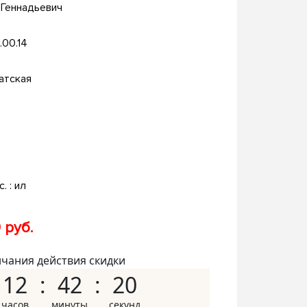
 Геннадьевич
.00.14
атская
с. : ил
 руб.
нчания действия скидки
12
42
19