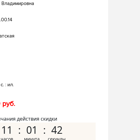
я Владимировна
.00.14
атская
с. : ил.
 руб.
нчания действия скидки
11
01
41