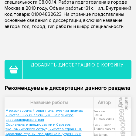
специальности 08.00.14. Работа подготовлена в городе
Москва в 2010 году. Объем работы: 131 с. : ил.. Внутренний
код товара: 01004832623. На странице представлены
основные сведения о диссертации, включая название,
автора, год, город, тип работы и шифр специальности.
ДОБАВИТЬ ДИССЕРТАЦИЮ В КОРЗИНУ
Рекомендуемые диссертации данного раздела
ы
Д
а
т
а
з
а
щ
и
т
Название работы
Автор
Международный опыт привлечения прямых
1999
Зенкина,
иностранных инвестиций : На примере
Елена
Вячеславовна
развивающихся стран
2009
Социальные предпосылки и барьеры
Сонин, Олег
экономического сотрудничества стран СНГ
Владимирович
Арабские страны: специфика внутренних и
Байбаков,