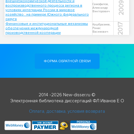
внешнеэкономической деятельности и
2009
Самофалов,
воспроизводственного процесса региона в
Александр
условиях интеграции России в мировое
Викторович
хозяйство : на примере Южного федерального
округа
Финансовые и институциональные механизмы
2017
Кашбразиев,
обеспечения международной
Ринас
Васимович
производственной кооперации
ФОРМА ОБРАТНОЙ СВЯЗИ
2014 -2026 New-disser.ru ©
Электронная библиотека диссертаций ФЛ Иванов Е О
Оплата, доставка, условия возврата