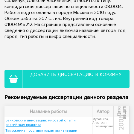
Салийчук, Алексей Васильевич, относится к типу:
кандидатская диссертация по специальности 08.00.14.
Работа подготовлена в городе Москва в 2010 году.
Объем работы: 207 с. : ил.. Внутренний код товара:
01004915212. На странице представлены основные
сведения о диссертации, включая название, автора, год,
город, тип работы и шифр специальности.
ДОБАВИТЬ ДИССЕРТАЦИЮ В КОРЗИНУ
Рекомендуемые диссертации данного раздела
ы
Д
а
т
а
з
а
щ
и
т
Название работы
Автор
2005
Муравьева,
Банковские инновации: мировой опыт и
Анастасия
российская практика
Владимировна
Таможенная составляющая активизации