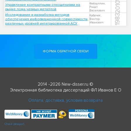
2010
Файзуллин,
Управление контрактными отношениями на
Ринат
рынке лома черных металлов
Василович
Исследование и разработка методов
1983
Кабачек,
обеспечения информационной совместимости
Виктор
Иванович
различных уровней интегрированной АСУ
ФОРМА ОБРАТНОЙ СВЯЗИ
2014 -2026 New-disser.ru ©
Электронная библиотека диссертаций ФЛ Иванов Е О
Оплата, доставка, условия возврата
Check passport