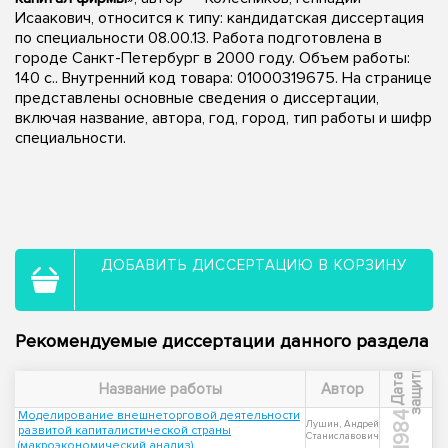
Исаакович, относится к типу: кандидатская диссертация
по специальности 08.00.13. Работа подготовлена в
городе Санкт-Петербург в 2000 году. Объем работы:
140 с.. Внутренний код товара: 01000319675. На странице
представлены основные сведения о диссертации,
включая название, автора, год, город, тип работы и шифр
специальности.
ДОБАВИТЬ ДИССЕРТАЦИЮ В КОРЗИНУ
Рекомендуемые диссертации данного раздела
ы
Д
а
т
а
з
а
щ
и
т
Название работы
Автор
Моделирование внешнеторговой деятельности
1984
Лушин, Андрей
развитой капиталистической страны
Станиславович
(макроэкономический анализ)