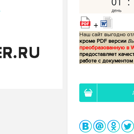
01
+
Наш сайт выгодно отл
кроме PDF версии
Вы
преобразованную в 
предоставляет качес
работе с документом