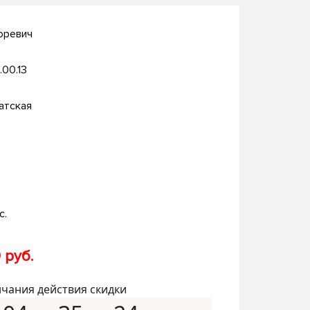
оревич
.00.13
атская
с.
 руб.
нчания действия скидки