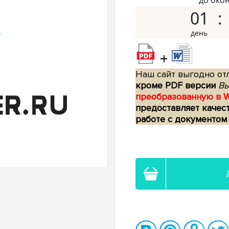
до око
01
+
Наш сайт выгодно отл
кроме PDF версии
Вы
преобразованную в 
предоставляет качес
работе с документом