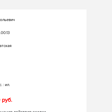
тольевич
.00.13
атская
. : ил.
 руб.