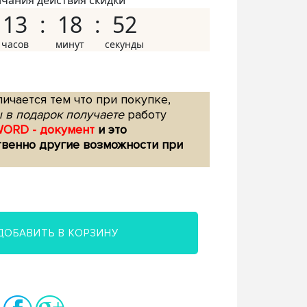
нчания действия скидки
13
18
51
ичается тем что при покупке,
 в подарок получаете
работу
WORD - документ
и это
твенно другие возможности при
ДОБАВИТЬ В КОРЗИНУ