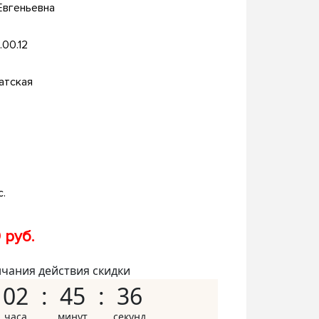
Евгеньевна
.00.12
атская
с.
 руб.
нчания действия скидки
02
45
35