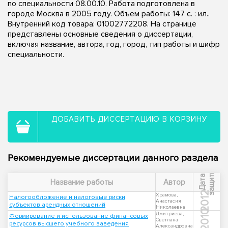
по специальности 08.00.10. Работа подготовлена в
городе Москва в 2005 году. Объем работы: 147 с. : ил..
Внутренний код товара: 01002772208. На странице
представлены основные сведения о диссертации,
включая название, автора, год, город, тип работы и шифр
специальности.
ДОБАВИТЬ ДИССЕРТАЦИЮ В КОРЗИНУ
Рекомендуемые диссертации данного раздела
ы
Д
а
т
а
з
а
щ
и
т
Название работы
Автор
2012
Храмова,
Налогообложение и налоговые риски
Анастасия
субъектов арендных отношений
Николаевна
2010
Дмитриева,
Формирование и использование финансовых
Светлана
ресурсов высшего учебного заведения
Александровна