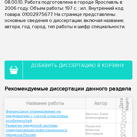
08.00.10. Работа подготовлена в городе Ярославль в
2006 году. Объем работы: 197 с. : ил.. Внутренний код
товара: 01002975677. На странице представлены
основные сведения о диссертации, включая название,
автора, год, город, тип работы и шифр специальности.
ДОБАВИТЬ ДИССЕРТАЦИЮ В КОРЗИНУ
Рекомендуемые диссертации данного раздела
ы
Д
а
т
а
з
а
щ
и
т
Название работы
Автор
2000
Финансовое планирование на
Величко, Елена
предприятиях с учетом отраслевых
Александровна
особенностей
Развитие кредитной системы
2012
Русавская,
стимулирования инвестиционного
Алевтина
Викторовна
процесса России