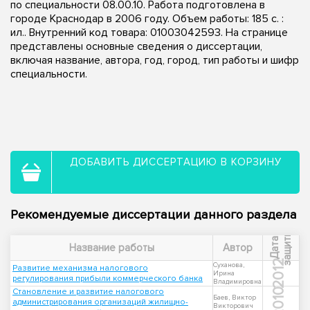
по специальности 08.00.10. Работа подготовлена в
городе Краснодар в 2006 году. Объем работы: 185 с. :
ил.. Внутренний код товара: 01003042593. На странице
представлены основные сведения о диссертации,
включая название, автора, год, город, тип работы и шифр
специальности.
ДОБАВИТЬ ДИССЕРТАЦИЮ В КОРЗИНУ
Рекомендуемые диссертации данного раздела
ы
Д
а
т
а
з
а
щ
и
т
Название работы
Автор
2012
Суханова,
Развитие механизма налогового
Ирина
регулирования прибыли коммерческого банка
Владимировна
Становление и развитие налогового
2010
Баев, Виктор
администрирования организаций жилищно-
Викторович