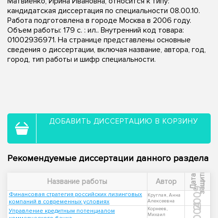
Матвиенко, Ирина Ивановна, относится к типу:
кандидатская диссертация по специальности 08.00.10.
Работа подготовлена в городе Москва в 2006 году.
Объем работы: 179 с. : ил.. Внутренний код товара:
01002936971. На странице представлены основные
сведения о диссертации, включая название, автора, год,
город, тип работы и шифр специальности.
ДОБАВИТЬ ДИССЕРТАЦИЮ В КОРЗИНУ
Рекомендуемые диссертации данного раздела
ы
Д
а
т
а
з
а
щ
и
т
Название работы
Автор
2009
Финансовая стратегия российских лизинговых
Круглая, Анна
компаний в современных условиях
Алексеевна
2004
Корнеев,
Управление кредитным потенциалом
Михаил