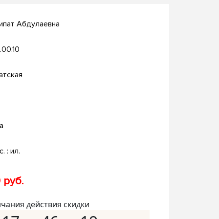
ипат Абдулаевна
.00.10
атская
а
. : ил.
 руб.
нчания действия скидки