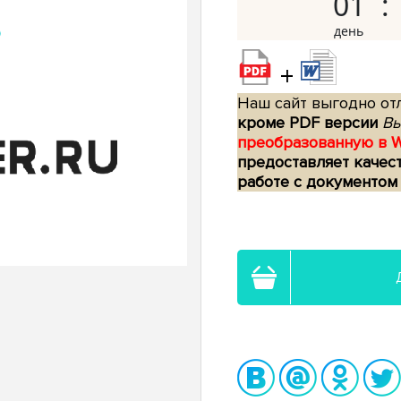
01
+
Наш сайт выгодно отл
кроме PDF версии
Вы
преобразованную в 
предоставляет качес
работе с документом