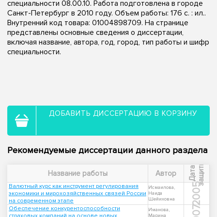
специальности 08.00.10. Работа подготовлена в городе
Санкт-Петербург в 2010 году. Объем работы: 176 с. : ил..
Внутренний код товара: 01004898709. На странице
представлены основные сведения о диссертации,
включая название, автора, год, город, тип работы и шифр
специальности.
ДОБАВИТЬ ДИССЕРТАЦИЮ В КОРЗИНУ
Рекомендуемые диссертации данного раздела
ы
Д
а
т
а
з
а
щ
и
т
Название работы
Автор
2005
Валютный курс как инструмент регулирования
Исмаилова,
экономики и мирохозяйственных связей России
Наида
Шейиховна
на современном этапе
2007
Обеспечение конкурентоспособности
Иманова,
страховых компаний на основе новых
Марина