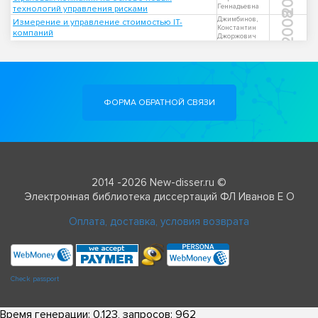
Геннадьевна
технологий управления рисками
2008
Джимбинов,
Измерение и управление стоимостью IT-
Константин
компаний
Джоржович
ФОРМА ОБРАТНОЙ СВЯЗИ
2014 -2026 New-disser.ru ©
Электронная библиотека диссертаций ФЛ Иванов Е О
Оплата, доставка, условия возврата
Check passport
Время генерации: 0.123, запросов: 962