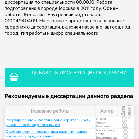
диссертация по специальности 08.00.10. Работа
подготовлена в городе Москва в 2011 году. Объем
работы: 165 с. : ил.. Внутренний код товара:
01004940409. На странице представлены основные
сведения о диссертации, включая название, автора, год,
город, тип работы и шифр специальности.
ДОБАВИТЬ ДИССЕРТАЦИЮ В КОРЗИНУ
Рекомендуемые диссертации данного раздела
ы
Д
а
т
а
з
а
щ
и
т
Название работы
Автор
1997
Унежев,
Регулирование инвестиционной деятельности
Андзор
участников фондового рынка
Хатаович
2009
Голоскокова,
Особенности и перспективы развития рынка
Елена
ипотечного кредитования
Владимировна