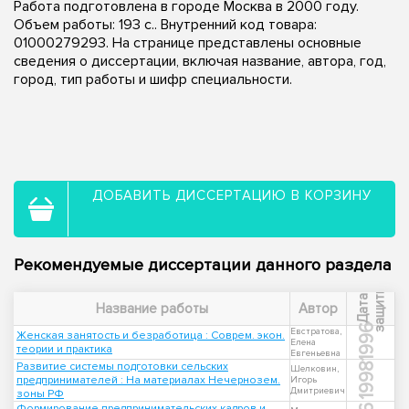
Работа подготовлена в городе Москва в 2000 году.
Объем работы: 193 с.. Внутренний код товара:
01000279293. На странице представлены основные
сведения о диссертации, включая название, автора, год,
город, тип работы и шифр специальности.
ДОБАВИТЬ ДИССЕРТАЦИЮ В КОРЗИНУ
Рекомендуемые диссертации данного раздела
ы
Д
а
т
а
з
а
щ
и
т
Название работы
Автор
1996
Евстратова,
Женская занятость и безработица : Соврем. экон.
Елена
теории и практика
Евгеньевна
Развитие системы подготовки сельских
1998
Шелковин,
предпринимателей : На материалах Нечернозем.
Игорь
Дмитриевич
зоны РФ
Формирование предпринимательских кадров и