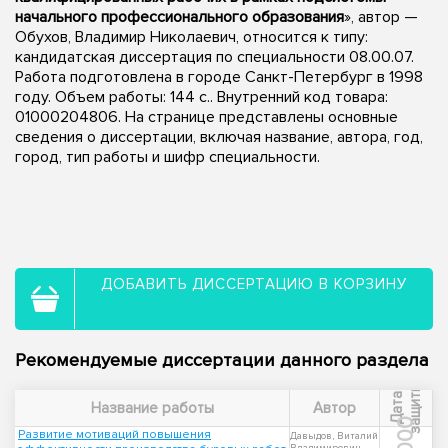
начального профессионального образования
», автор —
Обухов, Владимир Николаевич, относится к типу:
кандидатская диссертация по специальности 08.00.07.
Работа подготовлена в городе Санкт-Петербург в 1998
году. Объем работы: 144 с.. Внутренний код товара:
01000204806. На странице представлены основные
сведения о диссертации, включая название, автора, год,
город, тип работы и шифр специальности.
ДОБАВИТЬ ДИССЕРТАЦИЮ В КОРЗИНУ
Рекомендуемые диссертации данного раздела
ы
Д
а
т
а
з
а
щ
и
т
Название работы
Автор
2000
Развитие мотиваций повышения
Давыдов, Виталий