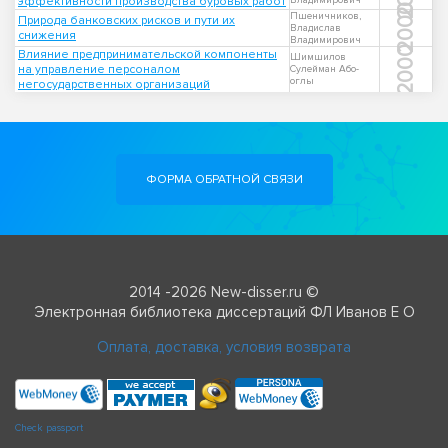
эффективности производства буровых работ
Владимирович
2000
Пшеничников,
Природа банковских рисков и пути их
Владислав
снижения
Владимирович
2000
Влияние предпринимательской компоненты
Шимшилов
на управление персоналом
Сулейман Або-
оглы
негосударственных организаций
ФОРМА ОБРАТНОЙ СВЯЗИ
2014 -2026 New-disser.ru ©
Электронная библиотека диссертаций ФЛ Иванов Е О
Оплата, доставка, условия возврата
Check passport