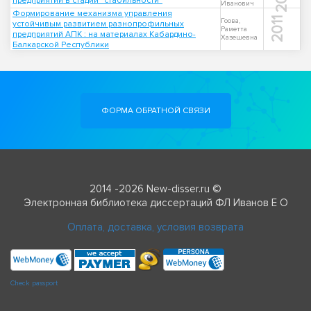
предприятий в стадии "стабильности"
Иванович
Формирование механизма управления
2011
Гоова,
устойчивым развитием разнопрофильных
Раметта
предприятий АПК : на материалах Кабардино-
Хазешевна
Балкарской Республики
ФОРМА ОБРАТНОЙ СВЯЗИ
2014 -2026 New-disser.ru ©
Электронная библиотека диссертаций ФЛ Иванов Е О
Оплата, доставка, условия возврата
Check passport