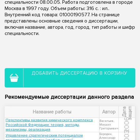
специальности 08.00.05. Работа подготовлена в городе
Москва в 1997 году. Объем работы: 316 с. : ил..
Внутренний код товара: 01000190577. На странице
представлены основные сведения о диссертации,
включая название, автора, год, город, тип работы и шифр
специальности.
ДОБАВИТЬ ДИССЕРТАЦИЮ В КОРЗИНУ
Рекомендуемые диссертации данного раздела
ы
Д
а
т
а
з
а
щ
и
т
Название работы
Автор
2006
Перспективы развития химического комплекса
Васильев,
Российской Федерации: теория, методы,
Михаил
Григорьевич
механизмы, реализация
2003
Бородин,
Управление стратегическим потенциалом
Александр