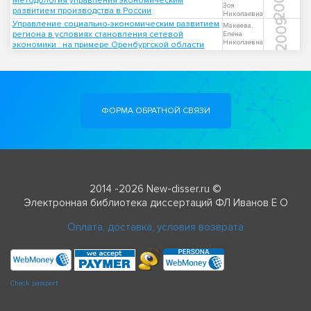
2001
Методология управления экономическим
Зоя
развитием производства в России
Николаевна
2009
Управление социально-экономическим развитием
Макеева,
региона в условиях становления сетевой
Елена
Николаевна
экономики : на примере Оренбургской области
ФОРМА ОБРАТНОЙ СВЯЗИ
2014 -2026 New-disser.ru ©
Электронная библиотека диссертаций ФЛ Иванов Е О
Оплата, доставка, условия возврата
Check passport