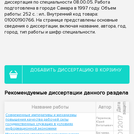
диссертация по специальности 08.00.05. Работа
подготовлена в городе Самара в 1997 году. Объем
работы: 252 с. : ил.. Внутренний код товара:
01000190766. На странице представлены основные
сведения о диссертации, включая название, автора, год,
город, тип работы и шифр специальности.
ДОБАВИТЬ ДИССЕРТАЦИЮ В КОРЗИНУ
Рекомендуемые диссертации данного раздела
ы
Д
а
т
а
з
а
щ
и
т
Название работы
Автор
Современные императивы и механизмы
2017
Пермяков,
повышения качества рабочей силы
Юрий
государственных служащих в условиях
Витальевич
информационной экономики
Босчаева,