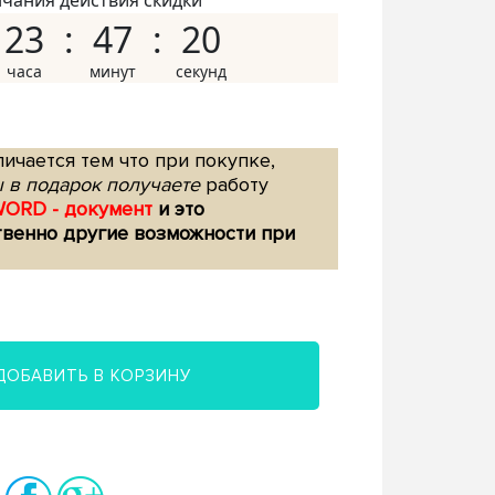
нчания действия скидки
23
47
19
ичается тем что при покупке,
 в подарок получаете
работу
WORD - документ
и это
твенно другие возможности при
ДОБАВИТЬ В КОРЗИНУ