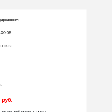
дарханович
.00.05
атская
с.
 руб.