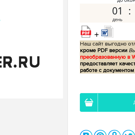
до око
01
+
Наш сайт выгодно отл
кроме PDF версии
Вы
преобразованную в 
предоставляет качес
работе с документом