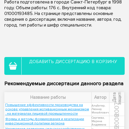
Работа подготовлена в городе Санкт-Петербург в 1998
году. Объем работы: 176 с.. Внутренний код товара:
01000193485. На странице представлены основные
сведения о диссертации, включая название, автора, год,
город, тип работы и шифр специальности.
ДОБАВИТЬ ДИССЕРТАЦИЮ В КОРЗИНУ
Рекомендуемые диссертации данного раздела
ы
Д
а
т
а
з
а
щ
и
т
Название работы
Автор
2007
Повышение эффективности производства на
Альбитер,
основе управления мотивационным механизмом
Леонид
Михайлович
: на материалах пищевой промышленности
2008
Сергеева,
Формы и методы формирования и реализации
Марина
инвестиционной политики региона
Андреевна
Управление развитием сельскохозяйственных