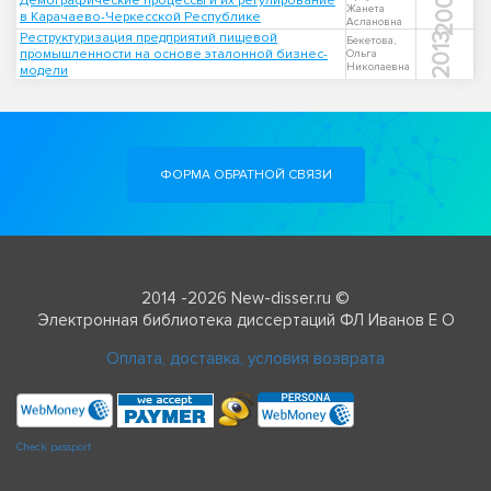
2007
Демографические процессы и их регулирование
Жанета
в Карачаево-Черкесской Республике
Аслановна
Реструктуризация предприятий пищевой
2013
Бекетова,
промышленности на основе эталонной бизнес-
Ольга
Николаевна
модели
ФОРМА ОБРАТНОЙ СВЯЗИ
2014 -2026 New-disser.ru ©
Электронная библиотека диссертаций ФЛ Иванов Е О
Оплата, доставка, условия возврата
Check passport