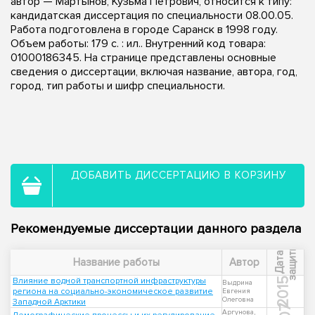
автор — Мартынов, Кузьма Петрович, относится к типу:
кандидатская диссертация по специальности 08.00.05.
Работа подготовлена в городе Саранск в 1998 году.
Объем работы: 179 с. : ил.. Внутренний код товара:
01000186345. На странице представлены основные
сведения о диссертации, включая название, автора, год,
город, тип работы и шифр специальности.
ДОБАВИТЬ ДИССЕРТАЦИЮ В КОРЗИНУ
Рекомендуемые диссертации данного раздела
ы
Д
а
т
а
з
а
щ
и
т
Название работы
Автор
Влияние водной транспортной инфраструктуры
2015
Выдрина
региона на социально-экономическое развитие
Евгения
Олеговна
Западной Арктики
Аргунова,