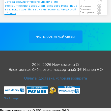
метода результативного управления
Экономические основы финансового механизма
1998
Ильичева,
в сельском хозяйстве : на материалах Калужской
Светлана
Викторовна
области
ФОРМА ОБРАТНОЙ СВЯЗИ
2014 -2026 New-disser.ru ©
Электронная библиотека диссертаций ФЛ Иванов Е О
Оплата, доставка, условия возврата
Check passport
Время генерации: 0.319, запросов: 962