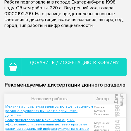
Работа подготовлена в городе Екатеринбург в 1998
году. Объем работы: 220 с.. Внутренний код товара:
01000192799. На странице представлены основные
сведения о диссертации, включая название, автора, год,
город, тип работы и шифр специальности.
ДОБАВИТЬ ДИССЕРТАЦИЮ В КОРЗИНУ
Рекомендуемые диссертации данного раздела
ы
Д
а
т
а
з
а
щ
и
т
Название работы
Автор
Механизм управления занятостью в депрессивном
1998
Омаров,
регионе в условиях рынка : На прим. Респ.
Шухаиб
Салахович
Дагестан
Совершенствование механизма оценки
2014
Мартынюк,
эффективности реализации целевых программ
Ксения
развития социальной инфраструктуры на основе
Андреевна