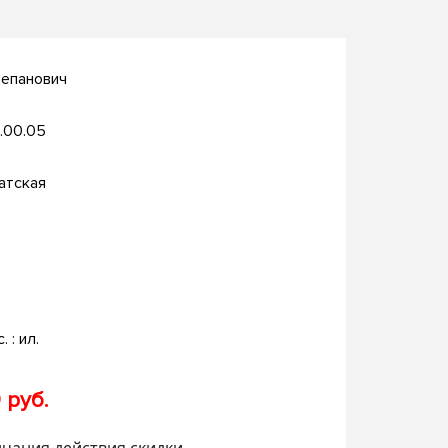
тепанович
.00.05
атская
. : ил.
 руб.