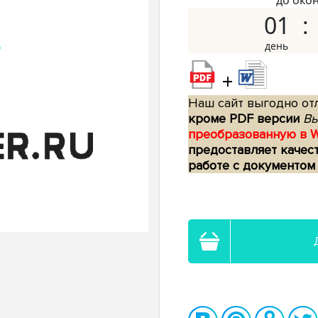
до око
01
+
Наш сайт выгодно отл
кроме PDF версии
Вы
преобразованную в 
предоставляет качес
работе с документом