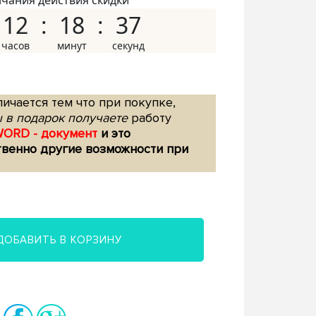
нчания действия скидки
12
18
36
ичается тем что при покупке,
 в подарок получаете
работу
WORD - документ
и это
твенно другие возможности при
ДОБАВИТЬ В КОРЗИНУ