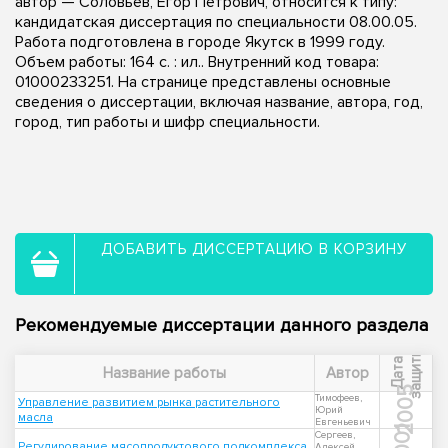
автор — Соловьев, Егор Петрович, относится к типу:
кандидатская диссертация по специальности 08.00.05.
Работа подготовлена в городе Якутск в 1999 году.
Объем работы: 164 с. : ил.. Внутренний код товара:
01000233251. На странице представлены основные
сведения о диссертации, включая название, автора, год,
город, тип работы и шифр специальности.
ДОБАВИТЬ ДИССЕРТАЦИЮ В КОРЗИНУ
Рекомендуемые диссертации данного раздела
ы
Д
а
т
а
з
а
щ
и
т
Название работы
Автор
2005
Тимофеев,
Управление развитием рынка растительного
Юрий
масла
Евгеньевич
2001
Сергеев,
Регулирование мясопродуктового подкомплекса
Алексей