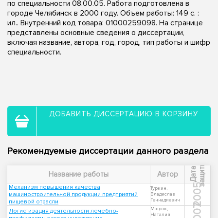
по специальности 08.00.05. Работа подготовлена в
городе Челябинск в 2000 году. Объем работы: 149 с. :
ил.. Внутренний код товара: 01000259098. На странице
представлены основные сведения о диссертации,
включая название, автора, год, город, тип работы и шифр
специальности.
ДОБАВИТЬ ДИССЕРТАЦИЮ В КОРЗИНУ
Рекомендуемые диссертации данного раздела
ы
Д
а
т
а
з
а
щ
и
т
Название работы
Автор
2005
Механизм повышения качества
Туркин,
машиностроительной продукции предприятий
Владислав
Геннадиевич
пищевой отрасли
2007
Мацюк,
Логистизация деятельности лечебно-
Наталия