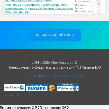
профилактического учреждения
Григорьевна
2005
Формирование процедур предупреждения и
Щербина,
разрешения трудовых конфликтов : На примере
Мария
Владимировна
организаций ЕАО
ФОРМА ОБРАТНОЙ СВЯЗИ
2014 -2026 New-disser.ru ©
Электронная библиотека диссертаций ФЛ Иванов Е О
Оплата, доставка, условия возврата
Check passport
Время генерации: 0.579, запросов: 962