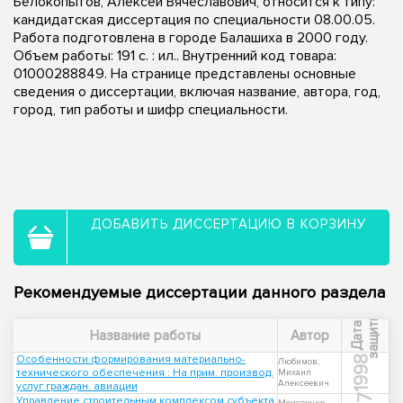
Белокопытов, Алексей Вячеславович, относится к типу:
кандидатская диссертация по специальности 08.00.05.
Работа подготовлена в городе Балашиха в 2000 году.
Объем работы: 191 с. : ил.. Внутренний код товара:
01000288849. На странице представлены основные
сведения о диссертации, включая название, автора, год,
город, тип работы и шифр специальности.
ДОБАВИТЬ ДИССЕРТАЦИЮ В КОРЗИНУ
Рекомендуемые диссертации данного раздела
ы
Д
а
т
а
з
а
щ
и
т
Название работы
Автор
Особенности формирования материально-
1998
Любимов,
технического обеспечения : На прим. производ.
Михаил
Алексеевич
услуг граждан. авиации
Управление строительным комплексом субъекта