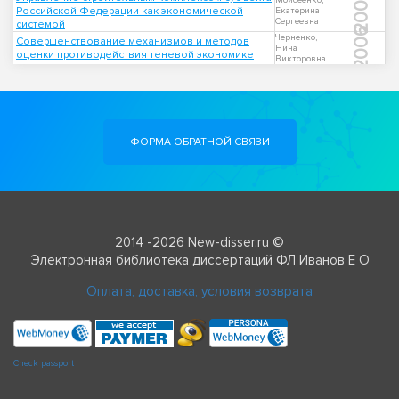
2007
Моисеенко,
Российской Федерации как экономической
Екатерина
Сергеевна
системой
2006
Черненко,
Совершенствование механизмов и методов
Нина
оценки противодействия теневой экономике
Викторовна
ФОРМА ОБРАТНОЙ СВЯЗИ
2014 -2026 New-disser.ru ©
Электронная библиотека диссертаций ФЛ Иванов Е О
Оплата, доставка, условия возврата
Check passport