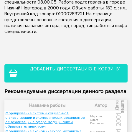
специальности 08.00.05. Работа подготовлена в городе
Нижний Новгород в 2000 году. Объем работы: 183 с. : ил..
Внутренний код товара: 01000283221. На странице
представлены основные сведения о диссертации,
включая название, автора, год, город, тип работы и шифр
специальности.
ДОБАВИТЬ ДИССЕРТАЦИЮ В КОРЗИНУ
Рекомендуемые диссертации данного раздела
ы
Д
а
т
а
з
а
щ
и
т
Название работы
Автор
Формирование системы социальной
2001
Маркова,
стандартизации и экономических механизмов
Ольга
ее реализации в сфере медицинских и
Петровна
образовательных услуг
Формирование экономического механизма