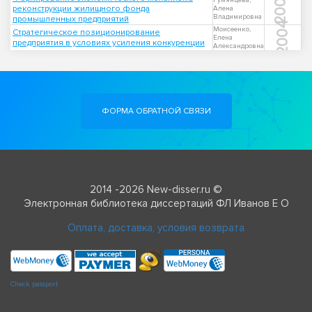
2001
Румянцева,
реконструкции жилищного фонда
Алена
Владимировна
промышленных предприятий
2004
Моисеенко,
Стратегическое позиционирование
Елена
предприятия в условиях усиления конкуренции
Александровна
ФОРМА ОБРАТНОЙ СВЯЗИ
2014 -2026 New-disser.ru ©
Электронная библиотека диссертаций ФЛ Иванов Е О
Оплата, доставка, условия возврата
Check passport