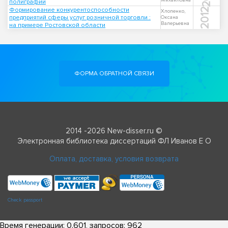
Михайловна
полиграфии
Формирование конкурентоспособности
2012
Хлопенко,
предприятий сферы услуг розничной торговли :
Оксана
Валерьевна
на примере Ростовской области
ФОРМА ОБРАТНОЙ СВЯЗИ
2014 -2026 New-disser.ru ©
Электронная библиотека диссертаций ФЛ Иванов Е О
Оплата, доставка, условия возврата
Check passport
Время генерации: 0.601, запросов: 962