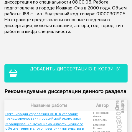
диссертация по специальности 08.00.05. Работа
подготовлена в городе Йошкар-Ола в 2000 году. Объем
работы: 188 с. : ил.. Внутренний код товара: 01000301905.
На странице представлены основные сведения о
диссертации, включая название, автора, год, город, тип
работы и шифр специальности.
ДОБАВИТЬ ДИССЕРТАЦИЮ В КОРЗИНУ
Рекомендуемые диссертации данного раздела
ы
Д
а
т
а
з
а
щ
и
т
Название работы
Автор
2001
Прокофьев,
Организация управления ФПГ в условиях
Антон
трансформирования российской экономики
Георгиевич
2003
Формирование механизма инвестиционного
Ефимова,
обеспечения малого предпринимательства в
Ирина