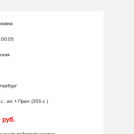
иховна
.00.05
ская
тербург
с. : ил. + Прил. (355 c. )
 руб.