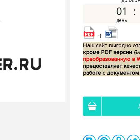
до око
01
+
Наш сайт выгодно отл
кроме PDF версии
Вы
преобразованную в 
предоставляет качес
работе с документом