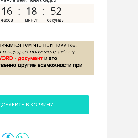
нчания действия скидки
16
18
51
ичается тем что при покупке,
 в подарок получаете
работу
WORD - документ
и это
твенно другие возможности при
ДОБАВИТЬ В КОРЗИНУ