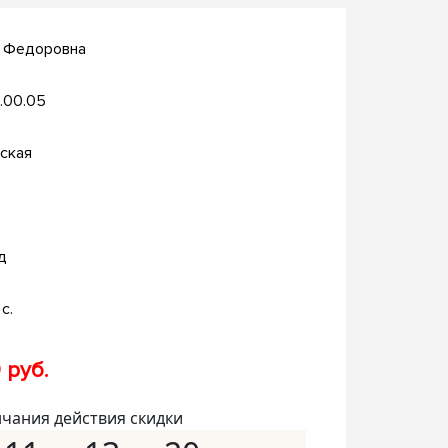
я Федоровна
.00.05
ская
д
с.
 руб.
нчания действия скидки