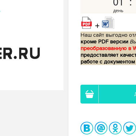
01
+
Наш сайт выгодно отл
кроме PDF версии
Вы
преобразованную в 
предоставляет качес
работе с документом