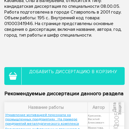
Кабанова, Ольга Валерьевна, относится к типу:
кандидатская диссертация по специальности 08.00.05.
Работа подготовлена в городе Ставрополь в 2001 году.
Объем работы: 195 с.. Внутренний код товара:
01000341946. На странице представлены основные
сведения о диссертации, включая название, автора, год,
город, тип работы и шифр специальности.
ДОБАВИТЬ ДИССЕРТАЦИЮ В КОРЗИНУ
Рекомендуемые диссертации данного раздела
ы
Д
а
т
а
з
а
щ
и
т
Название работы
Автор
2005
Управление мотивацией персонала на
Крисанов,
промышленных предприятиях : На примере
Василий
Алексеевич
предприятий металлургического комплекса
Мамистова,