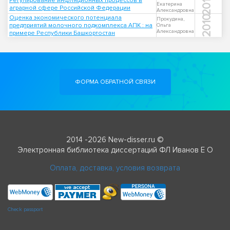
2010
Регулирование инфляционных процессов в
Екатерина
аграрной сфере Российской Федерации
Александровна
Оценка экономического потенциала
2010
Прокудина,
предприятий молочного подкомплекса АПК : на
Ольга
Александровна
примере Республики Башкортостан
ФОРМА ОБРАТНОЙ СВЯЗИ
2014 -2026 New-disser.ru ©
Электронная библиотека диссертаций ФЛ Иванов Е О
Оплата, доставка, условия возврата
Check passport