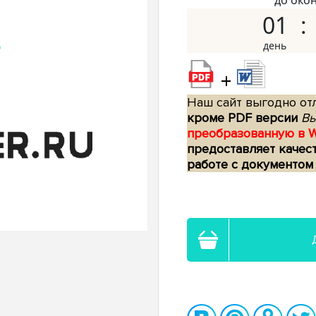
до око
01
+
Наш сайт выгодно отл
кроме PDF версии
Вы
преобразованную в 
предоставляет качес
работе с документом