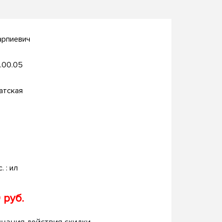
арпиевич
.00.05
атская
. : ил
 руб.