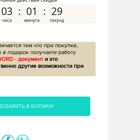
нчания действия скидки
03
01
28
ичается тем что при покупке,
 в подарок получаете
работу
WORD - документ
и это
твенно другие возможности при
ДОБАВИТЬ В КОРЗИНУ