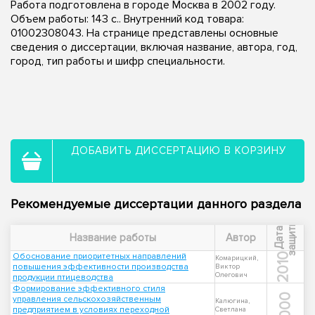
Работа подготовлена в городе Москва в 2002 году.
Объем работы: 143 с.. Внутренний код товара:
01002308043. На странице представлены основные
сведения о диссертации, включая название, автора, год,
город, тип работы и шифр специальности.
ДОБАВИТЬ ДИССЕРТАЦИЮ В КОРЗИНУ
Рекомендуемые диссертации данного раздела
ы
Д
а
т
а
з
а
щ
и
т
Название работы
Автор
Обоснование приоритетных направлений
2010
Комарицкий,
повышения эффективности производства
Виктор
Олегович
продукции птицеводства
Формирование эффективного стиля
2000
управления сельскохозяйственным
Калюгина,
предприятием в условиях переходной
Светлана