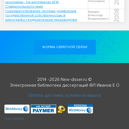
Николаевна
экономики : На материалах АПК
Ставропольского края
2008
Совершенствование системы управления
Бородин,
государственной собственностью в
Александр
Владимирович,
картографо-геодезическом производстве
ФОРМА ОБРАТНОЙ СВЯЗИ
2014 -2026 New-disser.ru ©
Электронная библиотека диссертаций ФЛ Иванов Е О
Оплата, доставка, условия возврата
Check passport