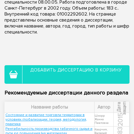
специальности 08.00.05. Работа подготовлена в городе
Санкт-Петербург в 2002 году. Объем работы: 183 с..
Внутренний код товара: 01002292602. На странице
представлены основные сведения о диссертации,
включая название, автора, год, город, тип работы и шифр
специальности.
ДОБАВИТЬ ДИССЕРТАЦИЮ В КОРЗИНУ
Рекомендуемые диссертации данного раздела
ы
Д
а
т
а
з
а
щ
и
т
Название работы
Автор
Состояние и развитие торговли территории в
2015
Шнорр
условиях глобализации: теория, методология,
Жанна
Павловна
практика
Рентабельность производства табачного сырья и
1983
Кварчия,
пути ее повышения (на материалах
Валерий