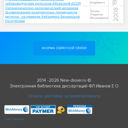
Андреевич
табаководческих колхозов Абхазской АССР)
Организационно-экономический механизм
2008
Зухова,
формирования конкурентных преимуществ
Людмила
региона : на примере Кабардино-Балкарской
Мухамедовна
Республики
ФОРМА ОБРАТНОЙ СВЯЗИ
2014 -2026 New-disser.ru ©
Электронная библиотека диссертаций ФЛ Иванов Е О
Оплата, доставка, условия возврата
Check passport