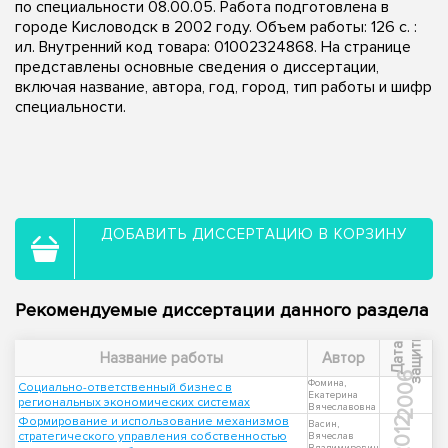
по специальности 08.00.05. Работа подготовлена в
городе Кисловодск в 2002 году. Объем работы: 126 с. :
ил. Внутренний код товара: 01002324868. На странице
представлены основные сведения о диссертации,
включая название, автора, год, город, тип работы и шифр
специальности.
ДОБАВИТЬ ДИССЕРТАЦИЮ В КОРЗИНУ
Рекомендуемые диссертации данного раздела
ы
Д
а
т
а
з
а
щ
и
т
Название работы
Автор
2006
Фомина,
Социально-ответственный бизнес в
Екатерина
региональных экономических системах
Вячеславовна
Формирование и использование механизмов
2012
Васин,
стратегического управления собственностью
Вячеслав