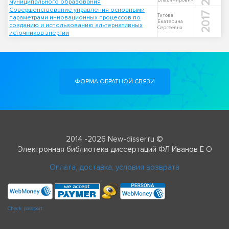
Владимирович
муниципального образования
Совершенствование управления основными
2017
Титова,
параметрами инновационных процессов по
Екатерина
созданию и использованию альтернативных
Сергеевна
источников энергии
ФОРМА ОБРАТНОЙ СВЯЗИ
2014 -2026 New-disser.ru ©
Электронная библиотека диссертаций ФЛ Иванов Е О
Оплата, доставка, условия возврата
Check passport