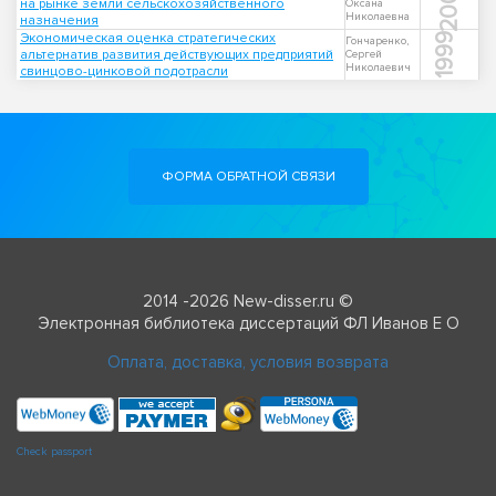
2008
на рынке земли сельскохозяйственного
Оксана
Николаевна
назначения
Экономическая оценка стратегических
1999
Гончаренко,
альтернатив развития действующих предприятий
Сергей
Николаевич
свинцово-цинковой подотрасли
ФОРМА ОБРАТНОЙ СВЯЗИ
2014 -2026 New-disser.ru ©
Электронная библиотека диссертаций ФЛ Иванов Е О
Оплата, доставка, условия возврата
Check passport