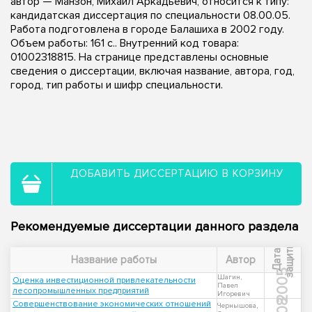
автор — Манзон, Михаил Аркадьевич, относится к типу:
кандидатская диссертация по специальности 08.00.05.
Работа подготовлена в городе Балашиха в 2002 году.
Объем работы: 161 с.. Внутренний код товара:
01002318815. На странице представлены основные
сведения о диссертации, включая название, автора, год,
город, тип работы и шифр специальности.
ДОБАВИТЬ ДИССЕРТАЦИЮ В КОРЗИНУ
Рекомендуемые диссертации данного раздела
ы
Д
а
т
а
з
а
щ
и
т
Название работы
Автор
2005
Шагин,
Оценка инвестиционной привлекательности
Павел
лесопромышленных предприятий
Игоревич
Совершенствование экономических отношений
Чернышова,