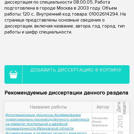
диссертация по специальности 08.00.05. Работа
подготовлена в городе Москва в 2003 году. Объем
работы: 120 с.. Внутренний код товара: 01002614294. На
странице представлены основные сведения о
диссертации, включая название, автора, год, город, тип
работы и шифр специальности.
ДОБАВИТЬ ДИССЕРТАЦИЮ В КОРЗИНУ
Рекомендуемые диссертации данного раздела
ы
Д
а
т
а
з
а
щ
и
т
Название работы
Автор
Интеграционные процессы формирования
2013
Некрасова,
территориально-производственного комплекса
Ирина
на примере текстильной и швейной
Вадимовна
промышленности Ивановской области
Формирование и развитие речного круизного