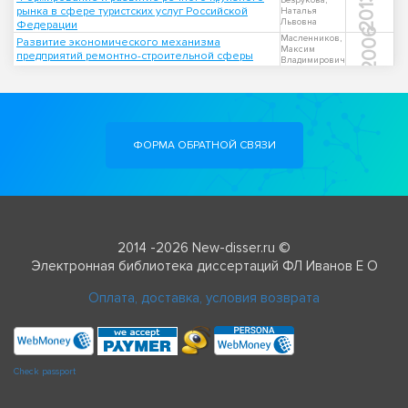
2013
Безрукова,
рынка в сфере туристских услуг Российской
Наталья
Львовна
Федерации
2006
Масленников,
Развитие экономического механизма
Максим
предприятий ремонтно-строительной сферы
Владимирович
ФОРМА ОБРАТНОЙ СВЯЗИ
2014 -2026 New-disser.ru ©
Электронная библиотека диссертаций ФЛ Иванов Е О
Оплата, доставка, условия возврата
Check passport