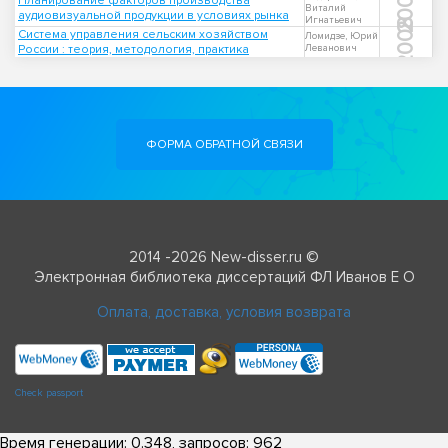
2000
Планирование факторов производства
Виталий
аудиовизуальной продукции в условиях рынка
Игнатьевич
2008
Система управления сельским хозяйством
Ломидзе, Юрий
России : теория, методология, практика
Леванович
ФОРМА ОБРАТНОЙ СВЯЗИ
2014 -2026 New-disser.ru ©
Электронная библиотека диссертаций ФЛ Иванов Е О
Оплата, доставка, условия возврата
Check passport
Время генерации: 0.348, запросов: 962