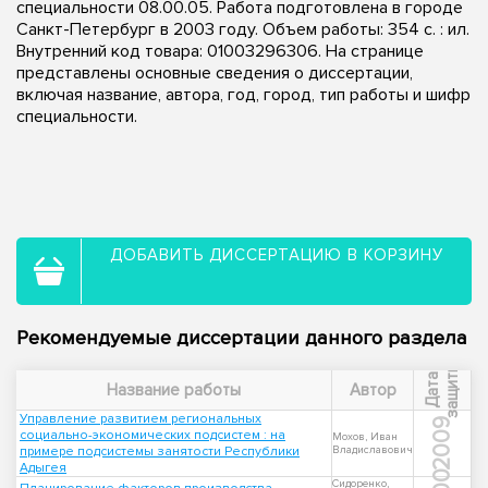
специальности 08.00.05. Работа подготовлена в городе
Санкт-Петербург в 2003 году. Объем работы: 354 с. : ил.
Внутренний код товара: 01003296306. На странице
представлены основные сведения о диссертации,
включая название, автора, год, город, тип работы и шифр
специальности.
ДОБАВИТЬ ДИССЕРТАЦИЮ В КОРЗИНУ
Рекомендуемые диссертации данного раздела
ы
Д
а
т
а
з
а
щ
и
т
Название работы
Автор
Управление развитием региональных
2009
социально-экономических подсистем : на
Мохов, Иван
примере подсистемы занятости Республики
Владиславович
Адыгея
Сидоренко,