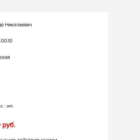
ир Николаевич
.00.10
ская
с. : ил.
 руб.