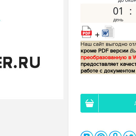
до око
01
+
Наш сайт выгодно отл
кроме PDF версии
Вы
преобразованную в 
предоставляет качес
работе с документом