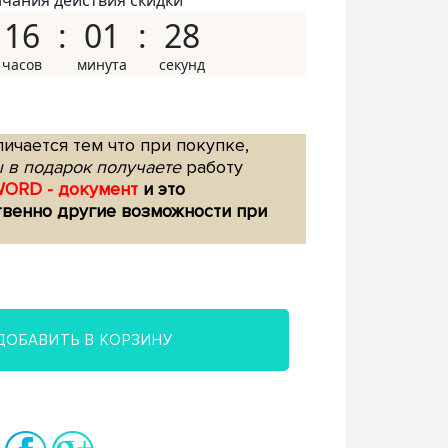
нчания действия скидки
16
01
27
ичается тем что при покупке,
 в подарок получаете
работу
WORD - документ
и это
твенно другие возможности при
ДОБАВИТЬ В КОРЗИНУ