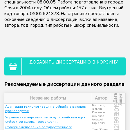
специальности 08.00.05. Работа подготовлена в городе
Сочи в 2004 году. Объем работы: 157 с. : ил.. Внутренний
код товара: 01002624378. На странице представлены
основные сведения о диссертации, включая название,
автора, год, город, тип работы и шифр специальности.
ДОБАВИТЬ ДИССЕРТАЦИЮ В КОРЗИНУ
Рекомендуемые диссертации данного раздела
ы
Д
а
т
а
з
а
щ
и
т
Название работы
Автор
2019
Голофаст,
Адаптация технологизации в обрабатывающем
Татьяна
производстве
Ивановна
1999
Смирнов,
Управление маркетингом услуг хозяйствующих
Алексей
субъектов сферы телевидения
Юрьевич
Совершенствование государственного
Саду, Жанна