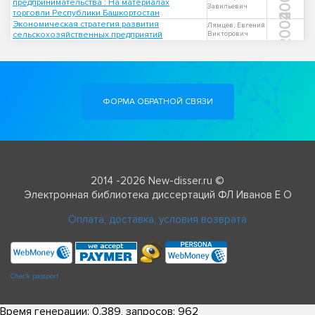
2000
предпринимательства : На материалах
Завильевич
торговли Республики Башкортостан
2004
Экономическая стратегия развития
Лямцев, Евгений
сельскохозяйственных предприятий
Викторович
ФОРМА ОБРАТНОЙ СВЯЗИ
2014 -2026 New-disser.ru ©
Электронная библиотека диссертаций ФЛ Иванов Е О
Оплата, доставка, условия возврата
Check passport
Время генерации: 0.389, запросов: 962