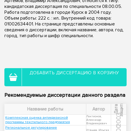
Артемов, Владимир Александрович, относится к типу:
кандидатская диссертация по специальности 08.00.05.
Работа подготовлена в городе Курск в 2004 году.
Объем работы: 222 с. : ил.. Внутренний код товара:
01002634401. На странице представлены основные
сведения о диссертации, включая название, автора, год,
город, тип работы и шифр специальности.
ДОБАВИТЬ ДИССЕРТАЦИЮ В КОРЗИНУ
Рекомендуемые диссертации данного раздела
ы
Д
а
т
а
з
а
щ
и
т
Название работы
Автор
2003
Лактионов,
Комплексная оценка антикризисной
Александр
программы текстильного предприятия
Владимирович
Региональное регулирование
Утяшев, Ильгиз