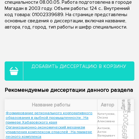
специальности 08.00.05. Работа подготовлена в городе
Магадан в 2003 году. Объем работы: 124 с.. Внутренний
код товара: 01002339689. На странице представлены
основные сведения о диссертации, включая название,
автора, год, город, тип работы и шифр специальности.
ДОБАВИТЬ ДИССЕРТАЦИЮ В КОРЗИНУ
Рекомендуемые диссертации данного раздела
ы
Д
а
т
а
з
а
щ
и
т
Название работы
Автор
2003
Формирование регионального корпоративного
Капитунова,
образования в рыбной промышленности : На
Оксана
Алексеевна
примере Хабаровского края
Организационно-экономический механизм
1999
Антонов,
управления комплексом отраслей : На примере
Антон
Валерьевич
лесного комплекса