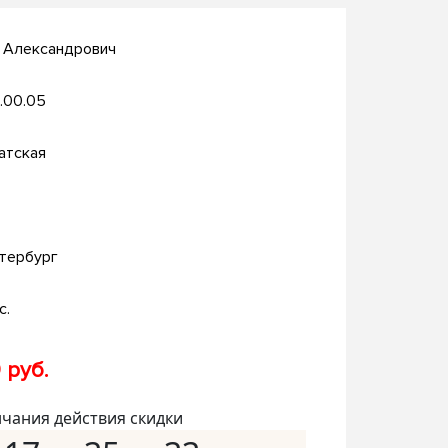
с Александрович
.00.05
атская
тербург
с.
 руб.
нчания действия скидки