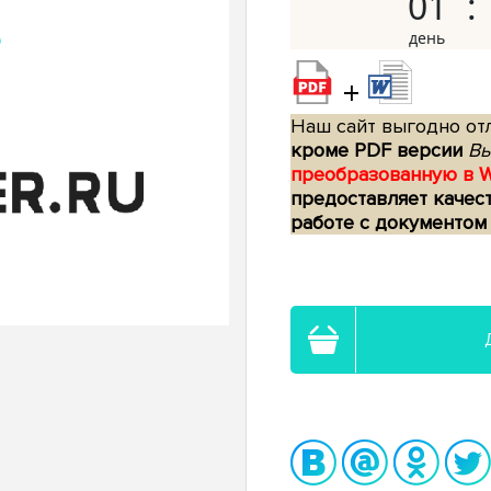
01
+
Наш сайт выгодно отл
кроме PDF версии
Вы
преобразованную в 
предоставляет качес
работе с документом