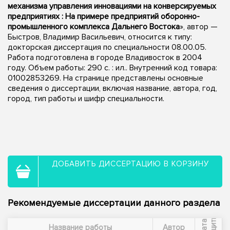
механизма управления инновациями на конверсируемых
предприятиях : На примере предприятий оборонно-
промышленного комплекса Дальнего Востока
», автор —
Быстров, Владимир Васильевич, относится к типу:
докторская диссертация по специальности 08.00.05.
Работа подготовлена в городе Владивосток в 2004
году. Объем работы: 290 с. : ил.. Внутренний код товара:
01002853269. На странице представлены основные
сведения о диссертации, включая название, автора, год,
город, тип работы и шифр специальности.
ДОБАВИТЬ ДИССЕРТАЦИЮ В КОРЗИНУ
Рекомендуемые диссертации данного раздела
ы
Д
а
т
а
з
а
щ
и
т
Название работы
Автор