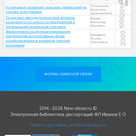
2014
Петушинова,
Устойчивое развитие сельских территорий на
Валентина
основе агротуризма
Цыренжаповна
Теоретико-методологические аспекты
1996
Кунаев,
конкурентоспособности предприятий и
Александр
Иванович
организаций розничной торговли
Эффективность функционирования
2009
Иващенко,
предприятий коллективных форм
Татьяна
хозяйствования в аграрном секторе
Николаевна
экономики
ФОРМА ОБРАТНОЙ СВЯЗИ
2014 -2026 New-disser.ru ©
Электронная библиотека диссертаций ФЛ Иванов Е О
Оплата, доставка, условия возврата